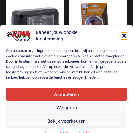
Beheer jouw cookie
toestemming
Om de beste ervaringen te bieden, gebruiken wij technologieën zoals
cookies om informatie over je apparaat op te slaan en/of te raadplegen.
Kentekenverlichting klein +
Breedtelamp / Positielamp /
Door in te stemmen met deze technologieën kunnen wij gegevens zoals
surfgedrag of unieke ID's op deze site verwerken. Als je geen
2 boutjes
Zijlamp rond 2 stuks met
toestemming geeft of uw toestemming intrekt, kan dit een nadelige
verchroomde ring rood
€
2,00
invloed hebben op bepaalde functies en mogelijkheden.
€
5,00
Toevoegen aan
winkelwagen
Accepteren
Toevoegen aan
winkelwagen
Weigeren
Bekijk voorkeuren