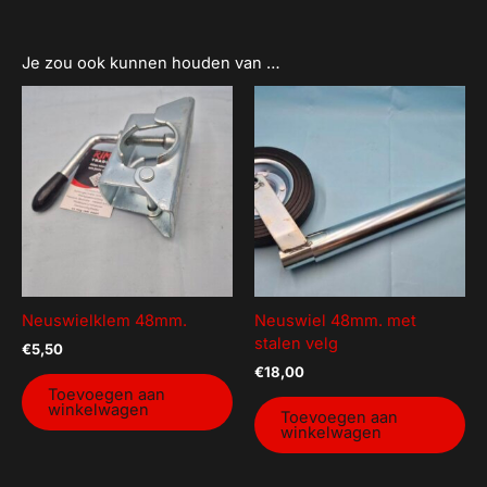
Je zou ook kunnen houden van …
Neuswielklem 48mm.
Neuswiel 48mm. met
stalen velg
€
5,50
€
18,00
Toevoegen aan
winkelwagen
Toevoegen aan
winkelwagen