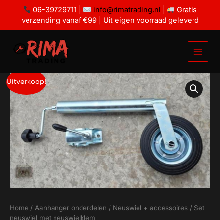
Ga
neuswielklem
06-39729711 |
info@rimatrading.nl
|
Gratis
aantal
naar
verzending vanaf €99 | Uit eigen voorraad geleverd
de
inhoud
Set
Oorspronkelijke
Huidige
Uitverkoop!
neuswiel
prijs
prijs
met
neuswielklem
was:
is:
aantal
€23,50.
€22,50.
Home
/
Aanhanger onderdelen
/
Neuswiel + accessoires
/ Set
neuswiel met neuswielklem