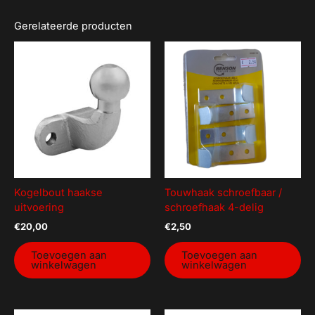
Gerelateerde producten
Kogelbout haakse
Touwhaak schroefbaar /
uitvoering
schroefhaak 4-delig
€
20,00
€
2,50
Toevoegen aan
Toevoegen aan
winkelwagen
winkelwagen