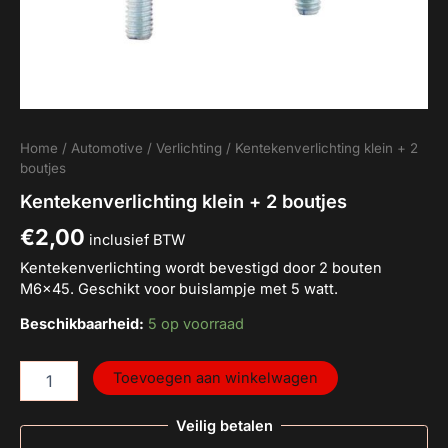
Home
/
Automotive
/
Verlichting
/ Kentekenverlichting klein + 2
boutjes
Kentekenverlichting klein + 2 boutjes
€
2,00
inclusief BTW
Kentekenverlichting wordt bevestigd door 2 bouten
M6x45. Geschikt voor buislampje met 5 watt.
Beschikbaarheid:
5 op voorraad
Toevoegen aan winkelwagen
Veilig betalen