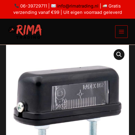
Ga
2
06-39729711 |
info@rimatrading.nl
|
Gratis
boutjes
naar
verzending vanaf €99 | Uit eigen voorraad geleverd
aantal
de
inhoud
Kentekenverlichting
klein
+
2
boutjes
aantal