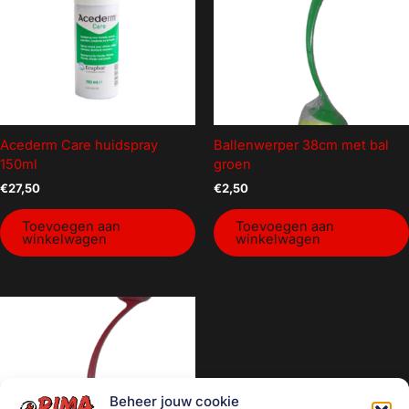
Acederm Care huidspray
Ballenwerper 38cm met bal
150ml
groen
€
27,50
€
2,50
Toevoegen aan
Toevoegen aan
winkelwagen
winkelwagen
Beheer jouw cookie