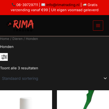
Ga
06-39729711 |
info@rimatrading.nl
|
Gratis
naar
verzending vanaf €99 | Uit eigen voorraad geleverd
de
inhoud
Home
/
Dieren
/ Honden
Honden
Toont alle 3 resultaten
€2
€28
2
9
15
22
28