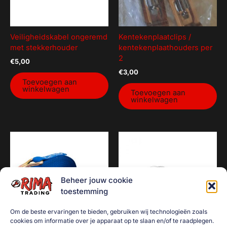
Veiligheidskabel ongeremd
Kentekenplaatclips /
met stekkerhouder
kentekenplaathouders per
2
€
5,00
€
3,00
Toevoegen aan
winkelwagen
Toevoegen aan
winkelwagen
Beheer jouw cookie
toestemming
Om de beste ervaringen te bieden, gebruiken wij technologieën zoals
cookies om informatie over je apparaat op te slaan en/of te raadplegen.