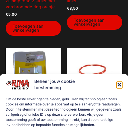
Zijlamp rond 2 stuks met
links
verchroomde ring oranje
€
8,50
€
5,00
Toevoegen aan
winkelwagen
Toevoegen aan
winkelwagen
Beheer jouw cookie
toestemming
Om de beste ervaringen te bieden, gebruiken wij technologieën zoals
cookies om informatie over je apparaat op te slaan en/of te raadplegen.
Door in te stemmen met deze technologieën kunnen wij gegevens zoals
Touwhaak schroefbaar /
Breekkabel /
surfgedrag of unieke ID's op deze site verwerken. Als je geen
schroefhaak 4-delig
veiligheidskabel / remkabel
toestemming geeft of uw toestemming intrekt, kan dit een nadelige
zwart 100cm + breekring
€
2,50
invloed hebben op bepaalde functies en mogelijkheden.