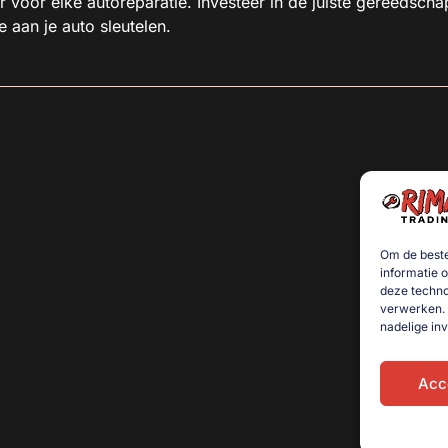
r voor elke autoreparatie. Investeer in de juiste gereedscha
 aan je auto sleutelen.
Om de beste
informatie 
deze techno
verwerken. 
nadelige in
Acc