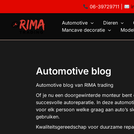
Ga
06-39729711 |
i
naar
de
Automotive
Dieren
inhoud
Mancave decoratie
Model
Automotive blog
Automotive blog van RIMA trading
Of je nu een doorgewinterde monteur bent o
succesvolle autoreparatie. In deze automo
voor elk persoon welke graag aan auto’s sle
gebruiken.
Kwaliteitsgereedschap voor duurzame repa