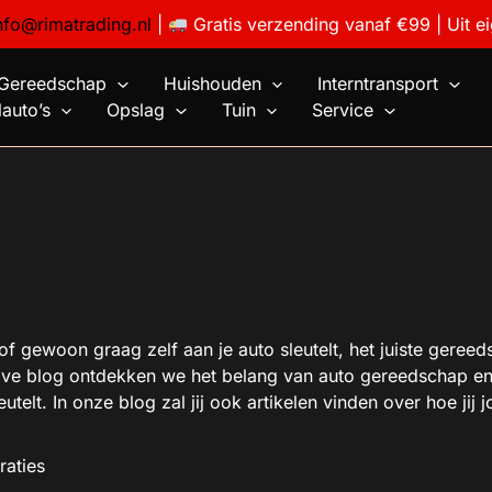
nfo@rimatrading.nl
|
Gratis verzending vanaf €99 | Uit e
Gereedschap
Huishouden
Interntransport
auto’s
Opslag
Tuin
Service
f gewoon graag zelf aan je auto sleutelt, het juiste gereed
tive blog ontdekken we het belang van auto gereedschap e
utelt. In onze blog zal jij ook artikelen vinden over hoe j
raties