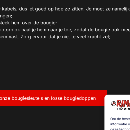
e kabels, dus let goed op hoe ze zitten. Je moet ze namelij
angen;
 steek hem over de bougie;
t motorblok haal je hem naar je toe, zodat de bougie ook me
m vast. Zorg ervoor dat je niet te veel kracht zet;
r onze bougiesleutels en losse bougiedoppen
Om de beste
informatie 
deze techno