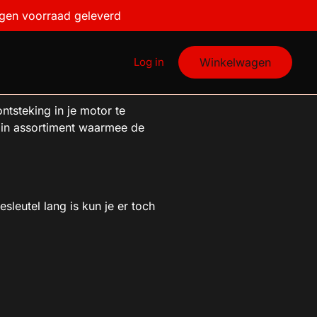
igen voorraad geleverd
Log in
Winkelwagen
tsteking in je motor te
in assortiment waarmee de
leutel lang is kun je er toch