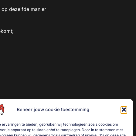
k op dezelfde manier
ekomt;
Beheer jouw cookie toestemming
 ervaringen te bieden, gebruiken wij technologieën zoals cookies om
over je apparaat op te slaan en/of te raadplegen. Door in te stemmen met
logieën kunnen wij gegevens zoals surfgedrag of unieke ID's op deze site