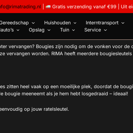
nfo@rimatrading.nl
|
Gratis verzending vanaf €99 | Uit e
Gereedschap
Huishouden
Interntransport
auto’s
Opslag
Tuin
Service
oter vervangen? Bougies zijn nodig om de vonken voor de on
e vervangen worden. RIMA heeft meerdere bougiesleutels 
s zitten heel vaak op een moeilijke plek, doordat de bougies
 de bougie meeneemt als je hem hebt losgedraaid – ideaal!
envoudig op jouw ratelsleutel.