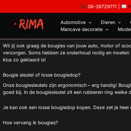
Ga
06-39729711 |
i
naar
de
Automotive
Dieren
inhoud
Mancave decoratie
Model
Wil jij ook graag de bougies van jouw auto, motor of sco
verzorgen. Soms hebben ze onderhoud nodig en moeten z
klus zo geklaard is!
Bougie sleutel of losse bougiedop?
Onze bougiesleutels zijn ergonomisch – erg handig! Bougie
goed bij. In de bougiesleutel zit een rubberen ring welke
Je kan ook een losse bougiedop kopen. Deze zet je heel e
Hoe vervang ik bougies?