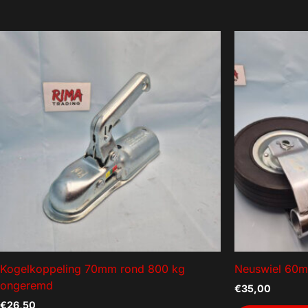
Kogelkoppeling 70mm rond 800 kg
Neuswiel 60
ongeremd
€
35,00
€
26,50