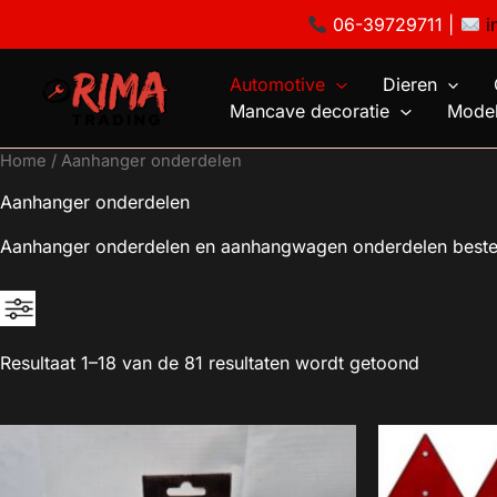
Ga
06-39729711 |
i
naar
de
Automotive
Dieren
inhoud
Mancave decoratie
Model
Home
/ Aanhanger onderdelen
Aanhanger onderdelen
Aanhanger onderdelen en aanhangwagen onderdelen bestel je
Resultaat 1–18 van de 81 resultaten wordt getoond
Oorspro
prijs
€0
was:
i
€41,00.