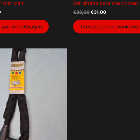
n met klem
Set uitdraaibare steunpoten
0
€
33,00
€
31,00
 aan winkelwagen
Toevoegen aan winkelw