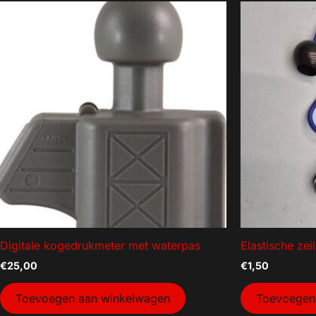
Digitale kogedrukmeter met waterpas
Elastische ze
€
25,00
€
1,50
Toevoegen aan winkelwagen
Toevoegen