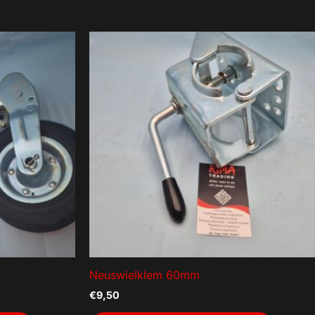
Neuswielklem 60mm
€
9,50