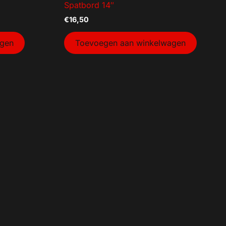
Spatbord 14″
€
16,50
agen
Toevoegen aan winkelwagen