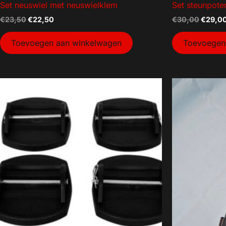
Set neuswiel met neuswielklem
Set steunpote
€
23,50
€
22,50
€
30,00
€
29,0
Toevoegen aan winkelwagen
Toevoegen