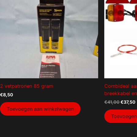
0
29
Hang en sluitwerk
Kabels
Lieren
Neuswiel + accessoires
Reflectie
Spatschermen
Verlichting
2 vetpatronen 85 gram
Combideal aan
Verlopen
breekkabel en
€
8,50
Wegen
€
41,00
€
37,50
Toevoegen aan winkelwagen
Toevoegen