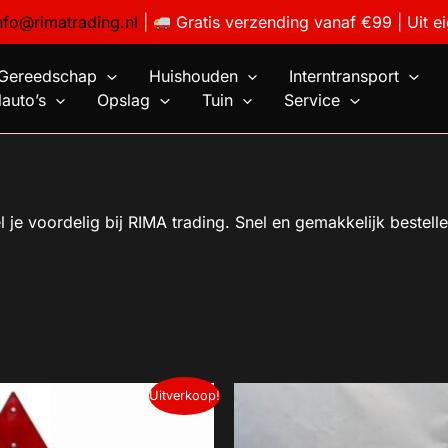
nfo@rimatrading.nl
|
Gratis verzending vanaf €99 | Uit e
Gereedschap
Huishouden
Interntransport
auto’s
Opslag
Tuin
Service
 voordelig bij RIMA trading. Snel en gemakkelijk bestelle
nkelijke
Huidige
Oorspronkelijke
Huidige
Uitverkoop!
prijs
prijs
prijs
s:
was:
is:
€37,50.
€70,00.
€65,00.