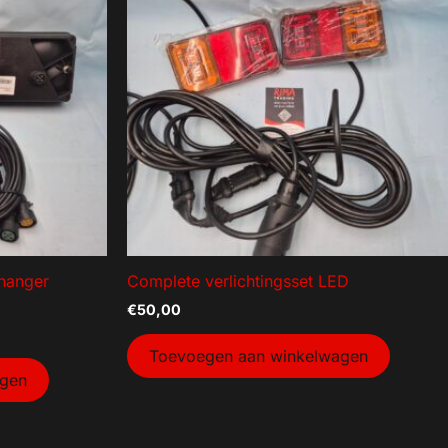
86
115
nhanger
Complete verlichtingsset LED
€
50,00
Toevoegen aan winkelwagen
agen