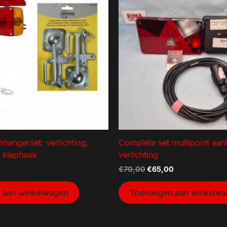
57
hangerset: verlichting,
Complete set multipoint aa
 klephaak
verlichting
€
70,00
€
65,00
 aan winkelwagen
Toevoegen aan winkelw