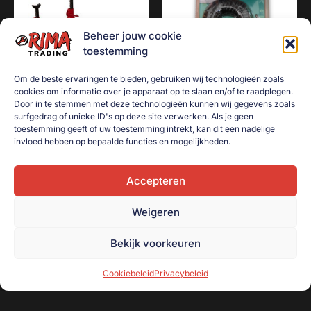
Beheer jouw cookie
toestemming
Om de beste ervaringen te bieden, gebruiken wij technologieën zoals
cookies om informatie over je apparaat op te slaan en/of te raadplegen.
Door in te stemmen met deze technologieën kunnen wij gegevens zoals
surfgedrag of unieke ID's op deze site verwerken. Als je geen
Complete set: Ligkar + krik
Luchtpistool met 5 Meter
toestemming geeft of uw toestemming intrekt, kan dit een nadelige
2ton + as steunen set
spiraalslang
invloed hebben op bepaalde functies en mogelijkheden.
€
115,00
€
15,00
Accepteren
Toevoegen aan
Toevoegen aan
winkelwagen
winkelwagen
Weigeren
Bekijk voorkeuren
Cookiebeleid
Privacybeleid
Onderdeel van handelsonderneming R. Beugeling