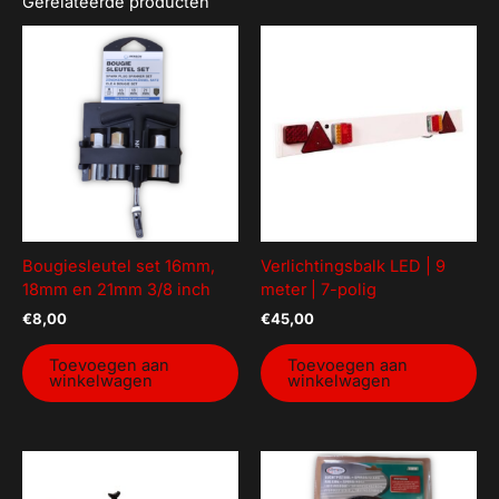
Gerelateerde producten
Bougiesleutel set 16mm,
Verlichtingsbalk LED | 9
18mm en 21mm 3/8 inch
meter | 7-polig
€
8,00
€
45,00
Toevoegen aan
Toevoegen aan
winkelwagen
winkelwagen