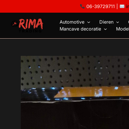
Ga
06-39729711 |
i
naar
de
Automotive
Dieren
inhoud
Mancave decoratie
Model