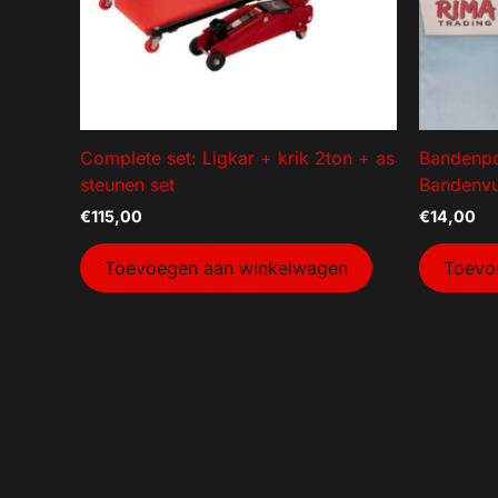
Complete set: Ligkar + krik 2ton + as
Bandenp
steunen set
Bandenvu
€
115,00
€
14,00
Toevoegen aan winkelwagen
Toevo