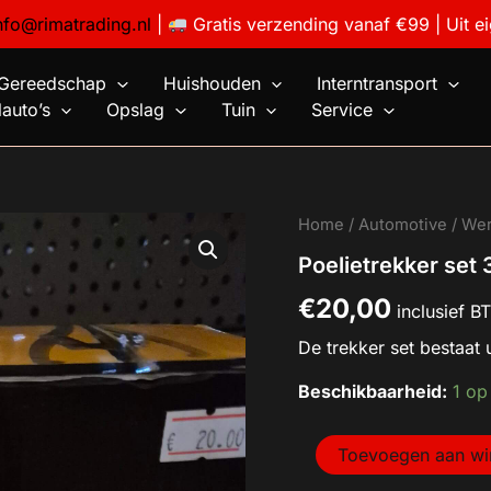
nfo@rimatrading.nl
|
Gratis verzending vanaf €99 | Uit e
Gereedschap
Huishouden
Interntransport
auto’s
Opslag
Tuin
Service
Poelietrekker
Home
/
Automotive
/
Wer
set
Poelietrekker set 
3
delig
€
20,00
3''
inclusief 
4''
De trekker set bestaat 
6''
aantal
Beschikbaarheid:
1 op
Toevoegen aan w