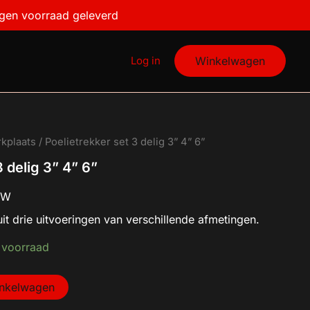
3''
igen voorraad geleverd
4''
6''
aantal
Log in
Winkelwagen
kplaats
/ Poelietrekker set 3 delig 3” 4” 6”
3 delig 3” 4” 6”
BTW
uit drie uitvoeringen van verschillende afmetingen.
 voorraad
inkelwagen