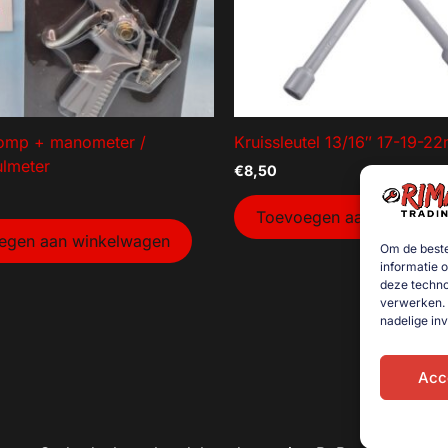
omp + manometer /
Kruissleutel 13/16″ 17-19-2
lmeter
€
8,50
Toevoegen aan winkelw
egen aan winkelwagen
Om de beste
informatie 
deze techno
verwerken. 
nadelige in
Acc