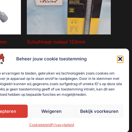
2mm
Schuifmaat metaal 150mm
€
3,50
Beheer jouw cookie toestemming
agen
Toevoegen aan winkelwagen
 ervaringen te bieden, gebruiken wij technologieën zoals cookies om
over je apparaat op te slaan en/of te raadplegen. Door in te stemmen met
logieën kunnen wij gegevens zoals surfgedrag of unieke ID's op deze site
Als je geen toestemming geeft of uw toestemming intrekt, kan dit een
vloed hebben op bepaalde functies en mogelijkheden.
epteren
Weigeren
Bekijk voorkeuren
Cookiebeleid
Privacybeleid