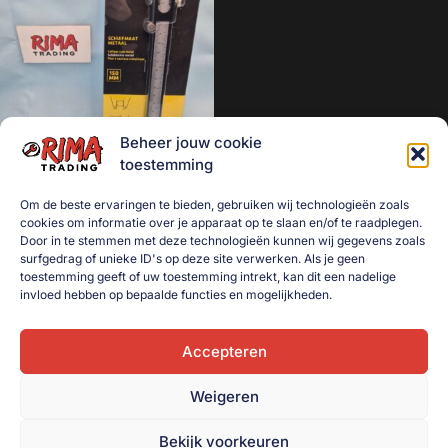
Geen categorie
Mancave decoratie
Modelauto's
Aanhanger onderdelen
Beheer jouw cookie
Afzetmateriaal
Schuifmaat metaal 150mm
toestemming
Automotive
€
3,50
Om de beste ervaringen te bieden, gebruiken wij technologieën zoals
Bakken
cookies om informatie over je apparaat op te slaan en/of te raadplegen.
Toevoegen aan
Bakken gebruikt
winkelwagen
Door in te stemmen met deze technologieën kunnen wij gegevens zoals
surfgedrag of unieke ID's op deze site verwerken. Als je geen
Dekselbakken
toestemming geeft of uw toestemming intrekt, kan dit een nadelige
invloed hebben op bepaalde functies en mogelijkheden.
Dieren
Elektra
Accepteren
Gereedschap
Weigeren
Goederenvervoer
Huishouden
Bekijk voorkeuren