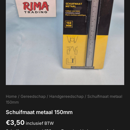
Home
/
Gereedschap
/
Handgereedschap
/ Schuifmaat metaal
150mm
Schuifmaat metaal 150mm
€
3,50
inclusief BTW