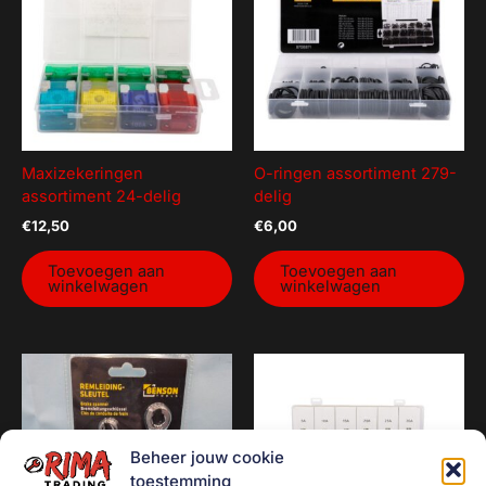
Maxizekeringen
O-ringen assortiment 279-
assortiment 24-delig
delig
€
12,50
€
6,00
Toevoegen aan
Toevoegen aan
winkelwagen
winkelwagen
Beheer jouw cookie
toestemming