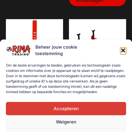
winkelwagen
Beheer jouw cookie
toestemming
Om de beste ervaringen te bieden, gebruiken wij technologieën zoals
cookies om informatie over je apparaat op te slaan en/of te raadplegen.
Door in te stemmen met deze technologieën kunnen wij gegevens zoals
surfgedrag of unieke ID's op deze site verwerken. Als je geen
Kogeldrukmeter
Complete set: Ligkar + krik
toestemming geeft of uw toestemming intrekt, kan dit een nadelige
2ton + as steunen set
€
9,00
invloed hebben op bepaalde functies en mogelijkheden.
€
115,00
Toevoegen aan
winkelwagen
Accepteren
Toevoegen aan
winkelwagen
Weigeren