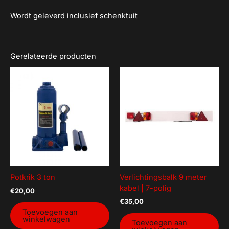
Wordt geleverd inclusief schenktuit
Gerelateerde producten
Potkrik 3 ton
Verlichtingsbalk 9 meter
kabel | 7-polig
€
20,00
€
35,00
Toevoegen aan
winkelwagen
Toevoegen aan