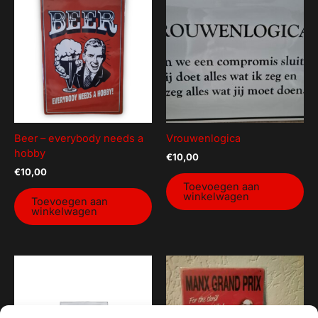
Beer – everybody needs a
Vrouwenlogica
hobby
€
10,00
€
10,00
Toevoegen aan
winkelwagen
Toevoegen aan
winkelwagen