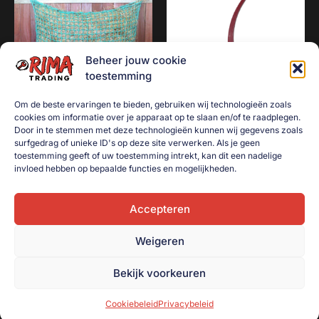
Beheer jouw cookie
toestemming
Om de beste ervaringen te bieden, gebruiken wij technologieën zoals
cookies om informatie over je apparaat op te slaan en/of te raadplegen.
Slowfeeder / hooinet 5mm
Ballenwerper 38cm met bal
Door in te stemmen met deze technologieën kunnen wij gegevens zoals
surfgedrag of unieke ID's op deze site verwerken. Als je geen
| X-strong | 80×120
rood
toestemming geeft of uw toestemming intrekt, kan dit een nadelige
(verticaal)
€
2,50
invloed hebben op bepaalde functies en mogelijkheden.
€
34,50
Toevoegen aan
winkelwagen
Accepteren
Toevoegen aan
winkelwagen
Weigeren
Bekijk voorkeuren
Cookiebeleid
Privacybeleid