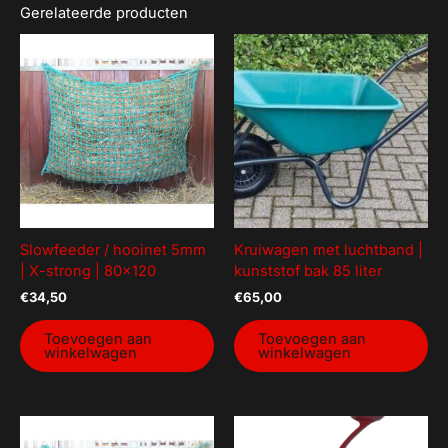
Gerelateerde producten
Slowfeeder / hooinet 5mm
Kruiwagen met luchtband |
| X-strong | 80×120
kunststof bak 85 liter
€
34,50
€
65,00
Toevoegen aan
Toevoegen aan
winkelwagen
winkelwagen