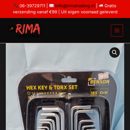
Ga
set
06-39729711 |
info@rimatrading.nl
|
Gratis
18
naar
verzending vanaf €99 | Uit eigen voorraad geleverd
delig
de
aantal
inhoud
Torx
en
inbussleutel
set
18
delig
aantal