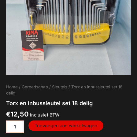
Home
/
Gereedschap
/
Sleutels
/ Torx en inbussleutel set 18
delig
Torx en inbussleutel set 18 delig
€
12,50
inclusief BTW
Toevoegen aan winkelwagen