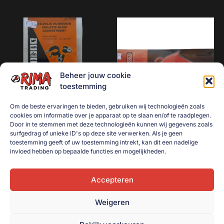
Beheer jouw cookie
toestemming
Om de beste ervaringen te bieden, gebruiken wij technologieën zoals
cookies om informatie over je apparaat op te slaan en/of te raadplegen.
Door in te stemmen met deze technologieën kunnen wij gegevens zoals
Rubberen isolatie-klem / p-
Blaaspistool / luchtpistool
surfgedrag of unieke ID's op deze site verwerken. Als je geen
clip / leidingklem
lang
toestemming geeft of uw toestemming intrekt, kan dit een nadelige
assortiment 18-delig
€
7,50
invloed hebben op bepaalde functies en mogelijkheden.
€
9,00
Toevoegen aan
winkelwagen
Accepteren
Toevoegen aan
winkelwagen
Weigeren