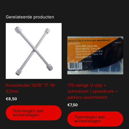
Gerelateerde producten
Kruissleutel 13/16″ 17-19-
170-delige U-clip +
22mm
schroeven / speednuts +
parkers assortiment
€
8,50
€
7,50
Toevoegen aan
winkelwagen
Toevoegen aan
winkelwagen