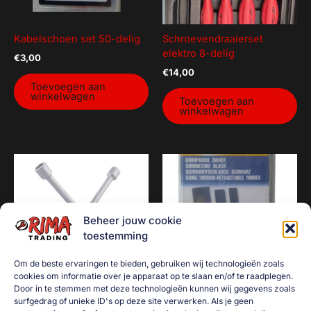
Kabelschoen set 50-delig
Schroevendraaierset
elektro 8-delig
€
3,00
€
14,00
Toevoegen aan
winkelwagen
Toevoegen aan
winkelwagen
Beheer jouw cookie
toestemming
Om de beste ervaringen te bieden, gebruiken wij technologieën zoals
cookies om informatie over je apparaat op te slaan en/of te raadplegen.
Door in te stemmen met deze technologieën kunnen wij gegevens zoals
surfgedrag of unieke ID's op deze site verwerken. Als je geen
Kruissleutel 13/16″ 17-19-
Krimpkous set 127-delig