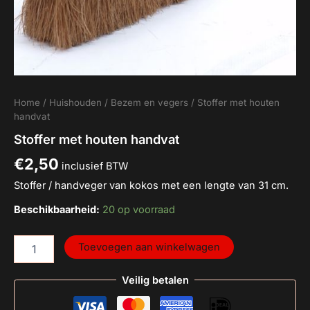
Home
/
Huishouden
/
Bezem en vegers
/ Stoffer met houten
handvat
Stoffer met houten handvat
€
2,50
inclusief BTW
Stoffer / handveger van kokos met een lengte van 31 cm.
Beschikbaarheid:
20 op voorraad
Toevoegen aan winkelwagen
Veilig betalen