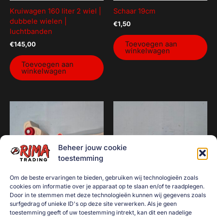
Kruiwagen 160 liter 2 wiel |
Schaar 19cm
dubbele wielen |
€
1,50
luchtbanden
Toevoegen aan
€
145,00
winkelwagen
Toevoegen aan
winkelwagen
Beheer jouw cookie
toestemming
Om de beste ervaringen te bieden, gebruiken wij technologieën zoals
cookies om informatie over je apparaat op te slaan en/of te raadplegen.
Door in te stemmen met deze technologieën kunnen wij gegevens zoals
surfgedrag of unieke ID's op deze site verwerken. Als je geen
Tape dispenser /
Deurvastzetter T-stuk +
toestemming geeft of uw toestemming intrekt, kan dit een nadelige
plakbandroller
contra + 2 oplegstukken