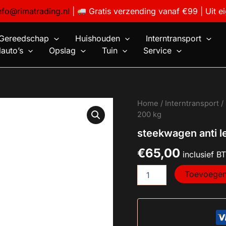
nfo@rimatrading.nl
|
Gratis verzending vanaf €99 | Uit e
Gereedschap
Huishouden
Interntransport
auto’s
Opslag
Tuin
Service
steekwagen
Home
/
Interntransport
/
anti
200 kg
lek
steekwagen anti l
-
200
€
65,00
kg
inclusief 
aantal
Toevoegen