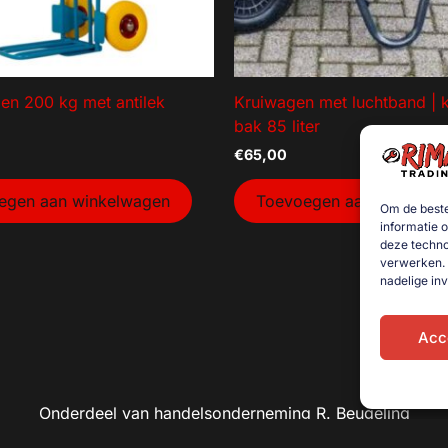
en 200 kg met antilek
Kruiwagen met luchtband | k
bak 85 liter
€
65,00
egen aan winkelwagen
Toevoegen aan winkelw
Om de beste
informatie 
deze techno
verwerken. 
nadelige in
Acc
Onderdeel van handelsonderneming R. Beugeling