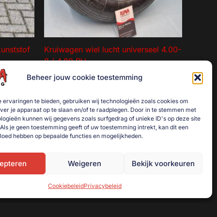
unststof
Kruiwagen wiel lucht universeel 4.00-
8 / 4,80 PU.
€
17,50
Beheer jouw cookie toestemming
agen
Toevoegen aan winkelwagen
 ervaringen te bieden, gebruiken wij technologieën zoals cookies om
over je apparaat op te slaan en/of te raadplegen. Door in te stemmen met
logieën kunnen wij gegevens zoals surfgedrag of unieke ID's op deze site
Als je geen toestemming geeft of uw toestemming intrekt, kan dit een
vloed hebben op bepaalde functies en mogelijkheden.
epteren
Weigeren
Bekijk voorkeuren
Cookiebeleid
Privacybeleid