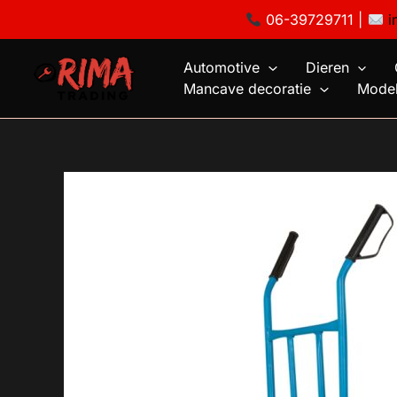
Ga
06-39729711 |
i
naar
de
Automotive
Dieren
inhoud
Mancave decoratie
Model