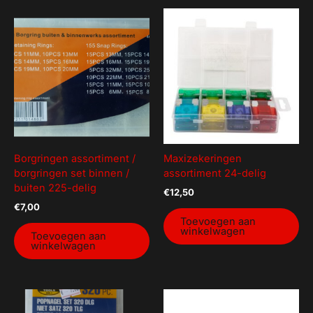
Borgringen assortiment /
Maxizekeringen
borgringen set binnen /
assortiment 24-delig
buiten 225-delig
€
12,50
€
7,00
Toevoegen aan
winkelwagen
Toevoegen aan
winkelwagen