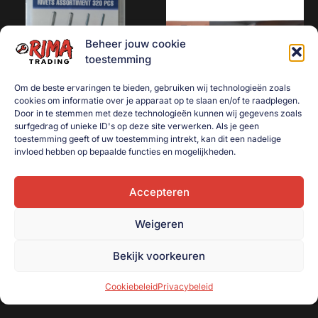
Beheer jouw cookie
toestemming
Om de beste ervaringen te bieden, gebruiken wij technologieën zoals
cookies om informatie over je apparaat op te slaan en/of te raadplegen.
Door in te stemmen met deze technologieën kunnen wij gegevens zoals
surfgedrag of unieke ID's op deze site verwerken. Als je geen
Popnagel / blindklinknagel
Blaaspistool / luchtpistool
toestemming geeft of uw toestemming intrekt, kan dit een nadelige
set 320-delig
lang
invloed hebben op bepaalde functies en mogelijkheden.
€
7,00
€
7,50
Accepteren
Toevoegen aan
Toevoegen aan
winkelwagen
winkelwagen
Weigeren
Bekijk voorkeuren
Cookiebeleid
Privacybeleid
Onderdeel van handelsonderneming R. Beugeling