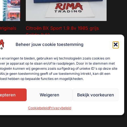
en
uctpagina
riginals
Citroën BX Sport 1.9 8v 1985 grijs
Solido 1:43
€
25,00
Beheer jouw cookie toestemming
Toevoegen aan winkelwagen
 ervaringen te bieden, gebruiken wij technologieën zoals cookies om
over je apparaat op te slaan en/of te raadplegen. Door in te stemmen met
logieën kunnen wij gegevens zoals surfgedrag of unieke ID's op deze site
Als je geen toestemming geeft of uw toestemming intrekt, kan dit een
vloed hebben op bepaalde functies en mogelijkheden.
epteren
Weigeren
Bekijk voorkeuren
Cookiebeleid
Privacybeleid