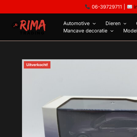
Ga
06-39729711 |
i
naar
de
Automotive
Dieren
inhoud
Mancave decoratie
Model
Uitverkocht!