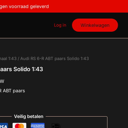
igen voorraad geleverd
Log in
Winkelwagen
haal 1:43
/ Audi RS 6-R ABT paars Solido 1:43
aars Solido 1:43
TW
R ABT paars
Veilig betalen