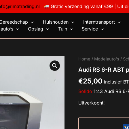
nfo@rimatrading.nl
|
Gratis verzending vanaf €99 | Uit e
Gereedschap
Huishouden
Interntransport
auto’s
Opslag
Tuin
Service
Home
/
Modelauto's
/
Sc
Audi RS 6-R ABT p
€
25,00
inclusief B
Solido
1:43 Audi RS 6-
Uitverkocht!