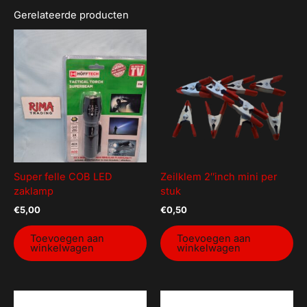
Gerelateerde producten
Super felle COB LED
Zeilklem 2″inch mini per
zaklamp
stuk
€
5,00
€
0,50
Toevoegen aan
Toevoegen aan
winkelwagen
winkelwagen