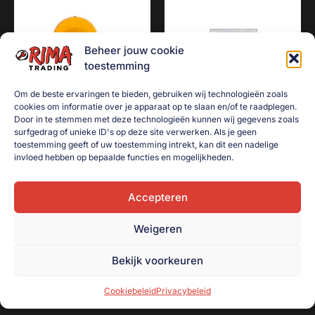
Beheer jouw cookie
toestemming
Om de beste ervaringen te bieden, gebruiken wij technologieën zoals
cookies om informatie over je apparaat op te slaan en/of te raadplegen.
Door in te stemmen met deze technologieën kunnen wij gegevens zoals
surfgedrag of unieke ID's op deze site verwerken. Als je geen
Oranje zwaailamp 12 volt |
Led straler 10 watt
toestemming geeft of uw toestemming intrekt, kan dit een nadelige
10 watt + magneet
€
8,00
invloed hebben op bepaalde functies en mogelijkheden.
€
10,50
Toevoegen aan
winkelwagen
Accepteren
Toevoegen aan
winkelwagen
Weigeren
Bekijk voorkeuren
Cookiebeleid
Privacybeleid