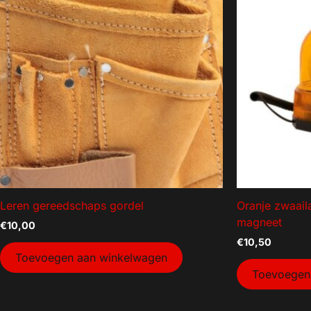
Leren gereedschaps gordel
Oranje zwaaila
magneet
€
10,00
€
10,50
Toevoegen aan winkelwagen
Toevoegen