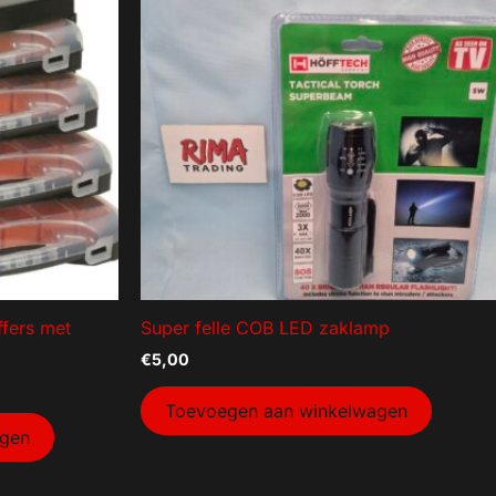
ffers met
Super felle COB LED zaklamp
€
5,00
Toevoegen aan winkelwagen
agen