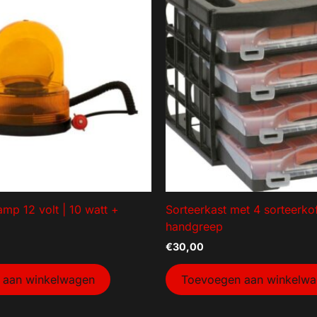
mp 12 volt | 10 watt +
Sorteerkast met 4 sorteerko
handgreep
€
30,00
 aan winkelwagen
Toevoegen aan winkelw