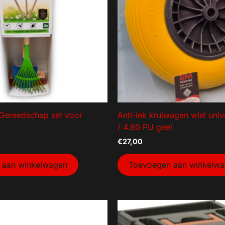
 Gereedschap set voor
Anti-lek kruiwagen wiel univ
/ 4.80 PU geel
€
27,00
 aan winkelwagen
Toevoegen aan winkelw