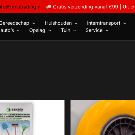
nfo@rimatrading.nl
|
Gratis verzending vanaf €99 | Uit e
Gereedschap
Huishouden
Interntransport
auto’s
Opslag
Tuin
Service
15