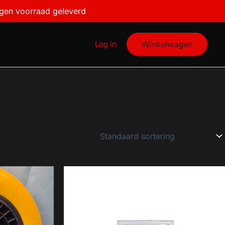
igen voorraad geleverd
Log in
Winkelwagen
€30
23
30