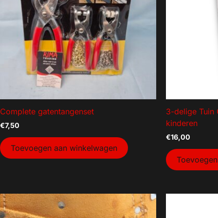
Overig
Sluban bouwstenen
Complete gatentangenset
3-delige Tuin
kinderen
€
7,50
€
16,00
Toevoegen aan winkelwagen
Toevoegen