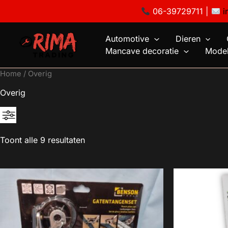
Ga
06-39729711 |
i
naar
de
Automotive
Dieren
inhoud
Mancave decoratie
Model
Home
/ Overig
Overig
Toont alle 9 resultaten
€0
0
8