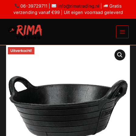
Ga
06-39729711 |
info@rimatrading.nl
|
Gratis
naar
verzending vanaf €99 | Uit eigen voorraad geleverd
de
inhoud
Prijsklasse:
Uitverkocht!
€15,00
tot
€25,00