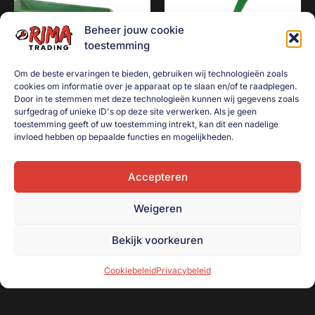
Beheer jouw cookie
toestemming
Om de beste ervaringen te bieden, gebruiken wij technologieën zoals
cookies om informatie over je apparaat op te slaan en/of te raadplegen.
Door in te stemmen met deze technologieën kunnen wij gegevens zoals
surfgedrag of unieke ID's op deze site verwerken. Als je geen
Kruiwagen 160 liter met 1
Ballenwerper 38cm met bal
toestemming geeft of uw toestemming intrekt, kan dit een nadelige
antilek wiel
groen
invloed hebben op bepaalde functies en mogelijkheden.
€
135,00
€
2,50
Accepteren
Toevoegen aan
Toevoegen aan
winkelwagen
winkelwagen
Weigeren
Bekijk voorkeuren
Cookiebeleid
Privacybeleid
Onderdeel van handelsonderneming R. Beugeling