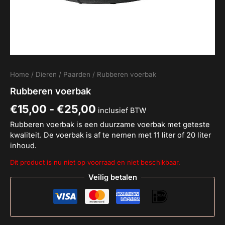
Home
/
Dieren
/
Paarden
/ Rubberen voerbak
Rubberen voerbak
€
15,00
-
€
25,00
inclusief BTW
Rubberen voerbak is een duurzame voerbak met geteste
kwaliteit. De voerbak is af te nemen met 11 liter of 20 liter
inhoud.
Dit product is nu niet op voorraad en niet beschikbaar.
Veilig betalen