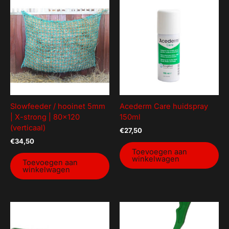
Slowfeeder / hooinet 5mm
Acederm Care huidspray
| X-strong | 80×120
150ml
(verticaal)
€
27,50
€
34,50
Toevoegen aan
winkelwagen
Toevoegen aan
winkelwagen