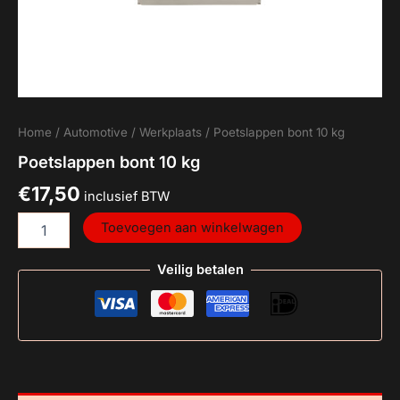
Home
/
Automotive
/
Werkplaats
/ Poetslappen bont 10 kg
Poetslappen bont 10 kg
€
17,50
inclusief BTW
Toevoegen aan winkelwagen
Veilig betalen