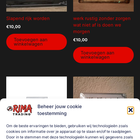
Slapend rijk worden
werk rustig zonder zorgen
wat niet af is doen we
€
10,00
morgen
Toevoegen aan
€
10,00
winkelwagen
Toevoegen aan
winkelwagen
Beheer jouw cookie
toestemming
Om de beste ervaringen te bieden, gebruiken wij technologieën zoals
cookies om informatie over je apparaat op te slaan en/of te raadplegen.
Door in te stemmen met deze technologieën kunnen wij gegevens zoals