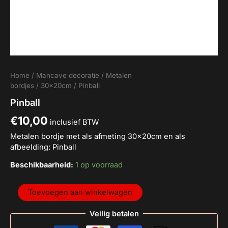
Home
/
Mancave decoratie
/
Metalen
bordjes
/
30x20cm
/ Pinball
Pinball
€
10,00
inclusief BTW
Metalen bordje met als afmeting 30x20cm en als
afbeelding: Pinball
Beschikbaarheid:
1 op voorraad
Toevoegen aan winkelwagen
Veilig betalen