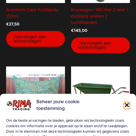
Acederm Care huidspray
Kruiwagen 160 liter 2 wiel |
150ml
dubbele wielen |
luchtbanden
€
27,50
€
145,00
Toevoegen aan
winkelwagen
Toevoegen aan
winkelwagen
Beheer jouw cookie
toestemming
Om de beste ervaringen te bieden, gebruiken wij technologieën zoals
cookies om informatie over je apparaat op te slaan en/of te raadplegen.
Door in te stemmen met deze technologieën kunnen wij gegevens zoals
Slowfeeder / hooinet 5mm
Kruiwagen 160 liter | 2