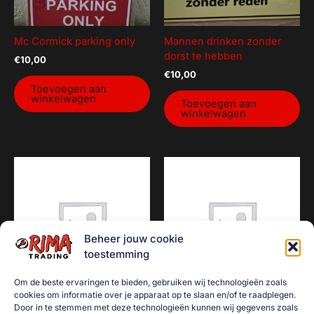
Mc Cormick parking only
Mannen drinken zonder
dorst te hebben
€
10,00
€
10,00
Toevoegen aan
winkelwagen
Toevoegen aan
winkelwagen
Beheer jouw cookie
toestemming
Om de beste ervaringen te bieden, gebruiken wij technologieën zoals
cookies om informatie over je apparaat op te slaan en/of te raadplegen.
Door in te stemmen met deze technologieën kunnen wij gegevens zoals
Liever een pens van het
Blauw maken Groen