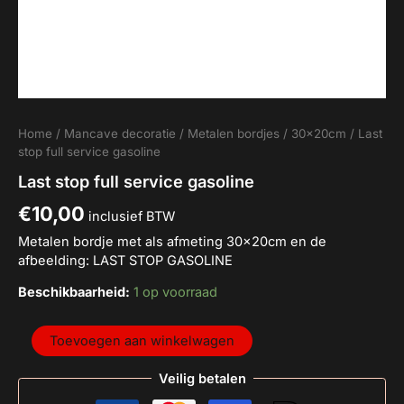
Home
/
Mancave decoratie
/
Metalen bordjes
/
30x20cm
/ Last
stop full service gasoline
Last stop full service gasoline
€
10,00
inclusief BTW
Metalen bordje met als afmeting 30x20cm en de
afbeelding: LAST STOP GASOLINE
Beschikbaarheid:
1 op voorraad
Toevoegen aan winkelwagen
Veilig betalen