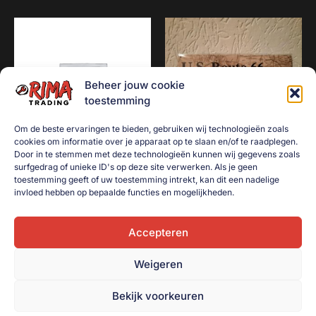
Beheer jouw cookie
toestemming
Om de beste ervaringen te bieden, gebruiken wij technologieën zoals
cookies om informatie over je apparaat op te slaan en/of te raadplegen.
Door in te stemmen met deze technologieën kunnen wij gegevens zoals
surfgedrag of unieke ID's op deze site verwerken. Als je geen
3 soorten service goed-
ROUTE US 66
toestemming geeft of uw toestemming intrekt, kan dit een nadelige
goedkoop-snel
€
10,00
invloed hebben op bepaalde functies en mogelijkheden.
€
10,00
Toevoegen aan
winkelwagen
Accepteren
Toevoegen aan
winkelwagen
Weigeren
Bekijk voorkeuren