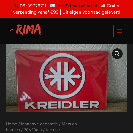
Ga
06-39729711 |
info@rimatrading.nl
|
Gratis
naar
verzending vanaf €99 | Uit eigen voorraad geleverd
de
inhoud
Kreidler
aantal
Home
/
Mancave decoratie
/
Metalen
bordjes
/
30x20cm
/ Kreidler