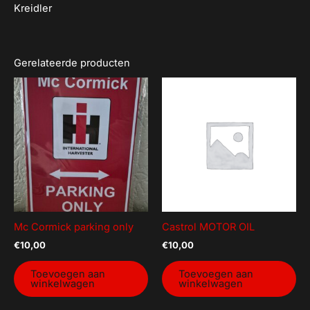
Kreidler
Gerelateerde producten
Mc Cormick parking only
Castrol MOTOR OIL
€
10,00
€
10,00
Toevoegen aan
Toevoegen aan
winkelwagen
winkelwagen