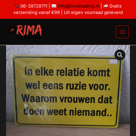
Ga
komt
06-39729711 |
info@rimatrading.nl
|
Gratis
wel
naar
verzending vanaf €99 | Uit eigen voorraad geleverd
eens
de
ruzie
inhoud
voor.
aantal
In
elke
relatie
komt
wel
eens
ruzie
voor.
aantal