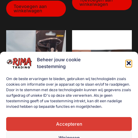
Toevoegen aan
winkelwagen
Toevoegen aan
winkelwagen
Beheer jouw cookie
toestemming
Om de beste ervaringen te bieden, gebruiken wij technologieën zoals
cookies om informatie over je apparaat op te slaan en/of te raadplegen.
Door in te stemmen met deze technologieën kunnen wij gegevens zoals
surfgedrag of unieke ID's op deze site verwerken. Als je geen
Schuifmaat metaal 150mm
Blaaspistool / luchtpistool
toestemming geeft of uw toestemming intrekt, kan dit een nadelige
lang
€
3,50
invloed hebben op bepaalde functies en mogelijkheden.
€
7,50
Toevoegen aan
winkelwagen
Accepteren
Toevoegen aan
winkelwagen
Weigeren