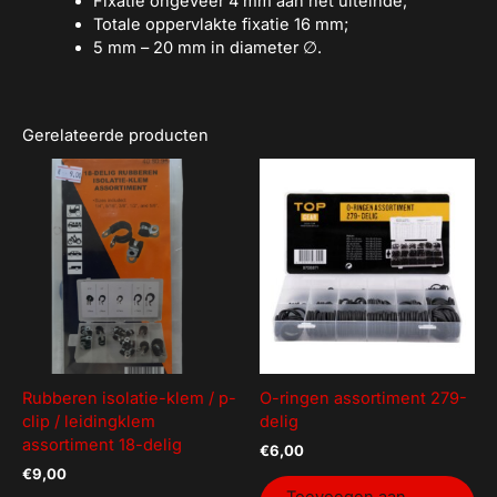
Fixatie ongeveer 4 mm aan het uiteinde;
Totale oppervlakte fixatie 16 mm;
5 mm – 20 mm in diameter ∅.
Gerelateerde producten
Rubberen isolatie-klem / p-
O-ringen assortiment 279-
clip / leidingklem
delig
assortiment 18-delig
€
6,00
€
9,00