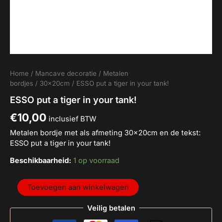
Home
/
Mancave decoratie
/
Metalen
bordjes
/
30x20cm
/ ESSO put a tiger in your tank!
ESSO put a tiger in your tank!
€
10,00
inclusief BTW
Metalen bordje met als afmeting 30x20cm en de tekst:
ESSO put a tiger in your tank!
Beschikbaarheid:
1 op voorraad
Toevoegen aan winkelwagen
Veilig betalen