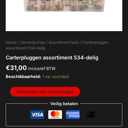
Home
/
Gereedschap
/
Assortiment/sets
/ Carterpluggen
assortiment 534-delig
Carterpluggen assortiment 534-delig
€
31,00
inclusief BTW
Beschikbaarheid:
1 op voorraad
Toevoegen aan winkelwagen
Veilig betalen