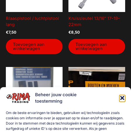
Blaaspistool / luchtpistool
Kruissleutel 13/16″ 17-19-
lang
22mm
€
7,50
€
8,50
Toevoegen aan
Toevoegen aan
winkelwagen
winkelwagen
Beheer jouw cookie
toestemming
Om de beste ervaringen te bieden, gebruiken wij technologieën zoals
cookies om informatie over je apparaat op te slaan en/of te raadplegen.
Door in te stemmen met deze technologieën kunnen wij gegevens zoals
surfgedrag of unieke ID's op deze site verwerken. Als je geen
Krimpkous set 127-delig
Bouten en moeren kast