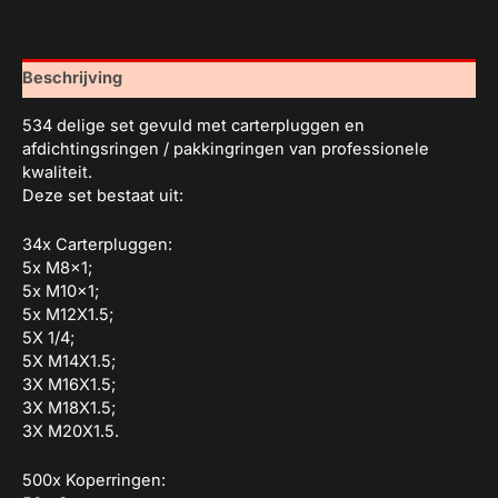
Beschrijving
534 delige set gevuld met carterpluggen en
afdichtingsringen / pakkingringen van professionele
kwaliteit.
Deze set bestaat uit:
34x Carterpluggen:
5x M8x1;
5x M10x1;
5x M12X1.5;
5X 1/4;
5X M14X1.5;
3X M16X1.5;
3X M18X1.5;
3X M20X1.5.
500x Koperringen: