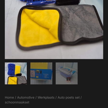
Home
/
Automotive
/
Werkplaats
/ Auto poets set /
schoonmaakset