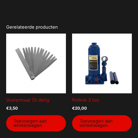
Gerelateerde producten
Voelermaat 13-delig
Potkrik 3 ton
€
3,50
€
20,00
Toevoegen aan
Toevoegen aan
winkelwagen
winkelwagen