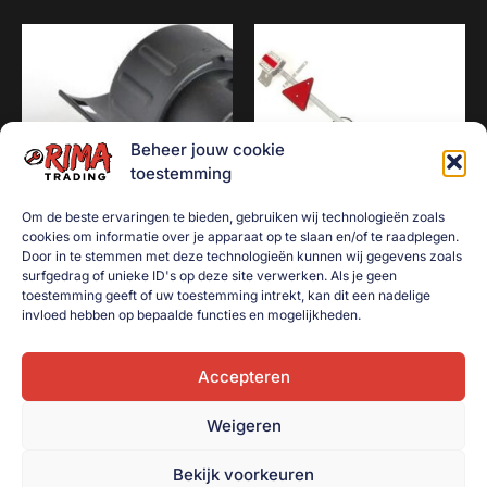
Beheer jouw cookie
toestemming
Om de beste ervaringen te bieden, gebruiken wij technologieën zoals
cookies om informatie over je apparaat op te slaan en/of te raadplegen.
Door in te stemmen met deze technologieën kunnen wij gegevens zoals
Verloopstekker 7=13 polig
Verlichtingsbalk LED
surfgedrag of unieke ID's op deze site verwerken. Als je geen
instelbaar | 7 meter | 7-
€
5,00
toestemming geeft of uw toestemming intrekt, kan dit een nadelige
polig
invloed hebben op bepaalde functies en mogelijkheden.
Toevoegen aan
€
50,00
winkelwagen
Accepteren
Toevoegen aan
winkelwagen
Weigeren
Bekijk voorkeuren