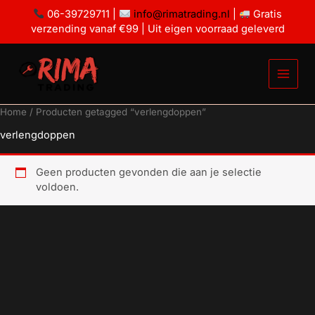
Ga
06-39729711 |
info@rimatrading.nl
|
Gratis
naar
verzending vanaf €99 | Uit eigen voorraad geleverd
de
inhoud
Home
/ Producten getagged “verlengdoppen”
verlengdoppen
Geen producten gevonden die aan je selectie
voldoen.