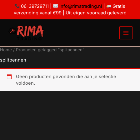
Ga
06-39729711 |
info@rimatrading.nl
|
Gratis
naar
verzending vanaf €99 | Uit eigen voorraad geleverd
de
inhoud
Home
/ Producten getagged “splitpennen”
splitpennen
Geen producten gevonden die aan je selectie
voldoen.