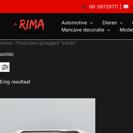
Ga
06-39729711 |
i
naar
de
Automotive
Dieren
inhoud
Mancave decoratie
Model
Home
/ Producten getagged “solido”
solido
Enig resultaat
Geen categorie
Mancave decoratie
Modelauto's