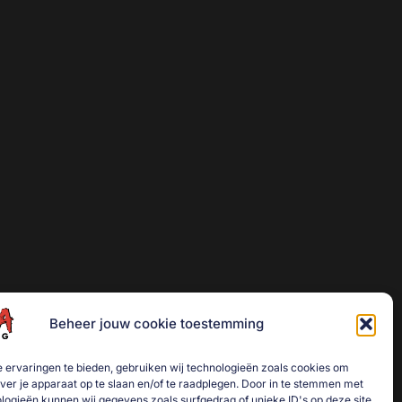
Beheer jouw cookie toestemming
 ervaringen te bieden, gebruiken wij technologieën zoals cookies om
over je apparaat op te slaan en/of te raadplegen. Door in te stemmen met
logieën kunnen wij gegevens zoals surfgedrag of unieke ID's op deze site