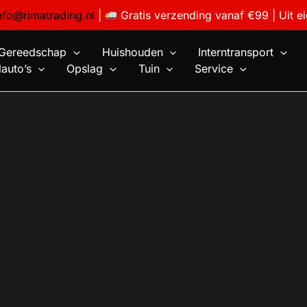
nfo@rimatrading.nl
|
Gratis verzending vanaf €99 | Uit e
Gereedschap
Huishouden
Interntransport
auto’s
Opslag
Tuin
Service