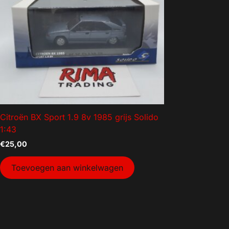
Aanhanger onderdelen
Afzetmateriaal
Automotive
Bakken
Bakken gebruikt
Dekselbakken
Dieren
Citroën BX Sport 1.9 8v 1985 grijs Solido
Elektra
1:43
Gereedschap
€
25,00
Goederenvervoer
Toevoegen aan winkelwagen
Huishouden
Indoor Plants
Interntransport
Kratten