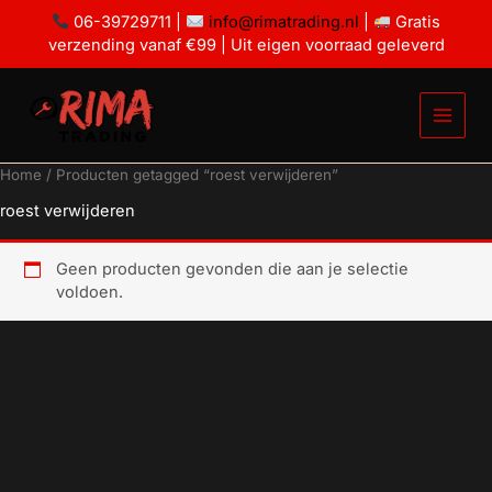
Ga
06-39729711 |
info@rimatrading.nl
|
Gratis
naar
verzending vanaf €99 | Uit eigen voorraad geleverd
de
inhoud
Home
/ Producten getagged “roest verwijderen”
roest verwijderen
Geen producten gevonden die aan je selectie
voldoen.