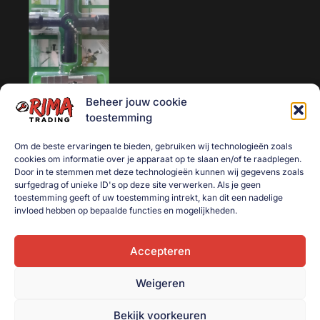
Aanhanger onderdelen
Afzetmateriaal
Automotive
Bakken
Beheer jouw cookie
Bakken gebruikt
Schakelkastsleutel /
toestemming
paaltjessleutel universeel 4-
Dekselbakken
weg
Om de beste ervaringen te bieden, gebruiken wij technologieën zoals
Dieren
cookies om informatie over je apparaat op te slaan en/of te raadplegen.
€
5,00
Door in te stemmen met deze technologieën kunnen wij gegevens zoals
Elektra
surfgedrag of unieke ID's op deze site verwerken. Als je geen
Toevoegen aan
toestemming geeft of uw toestemming intrekt, kan dit een nadelige
Gereedschap
winkelwagen
invloed hebben op bepaalde functies en mogelijkheden.
Goederenvervoer
Huishouden
Accepteren
Indoor Plants
Weigeren
Interntransport
Bekijk voorkeuren
Kratten