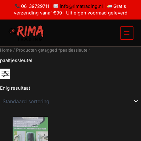
Ga
06-39729711 |
info@rimatrading.nl
|
Gratis
naar
verzending vanaf €99 | Uit eigen voorraad geleverd
de
inhoud
Home
/ Producten getagged “paaltjessleutel”
paaltjessleutel
Enig resultaat
Geen categorie
Mancave decoratie
Modelauto's