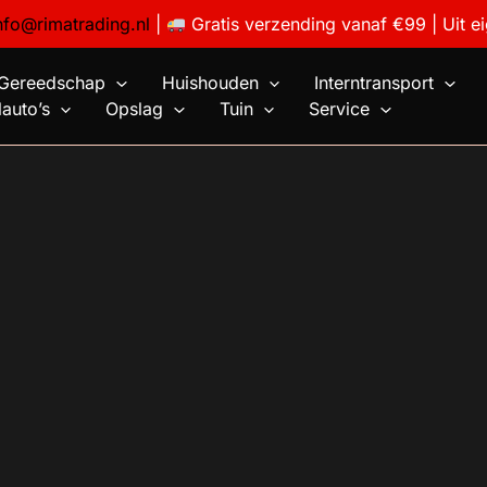
nfo@rimatrading.nl
|
Gratis verzending vanaf €99 | Uit e
Gereedschap
Huishouden
Interntransport
auto’s
Opslag
Tuin
Service
3