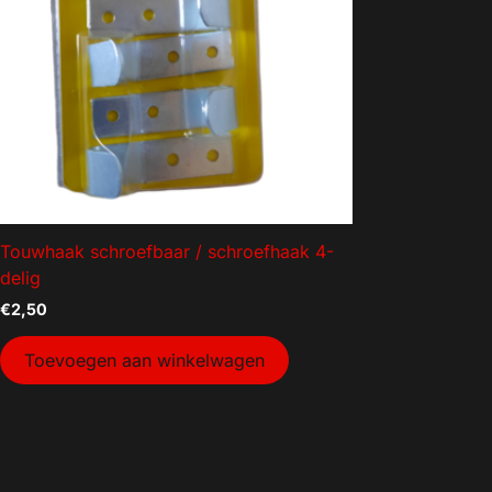
Geen categorie
Mancave decoratie
Modelauto's
Aanhanger onderdelen
Afzetmateriaal
Automotive
Bakken
Touwhaak schroefbaar / schroefhaak 4-
Bakken gebruikt
delig
Dekselbakken
€
2,50
Dieren
Toevoegen aan winkelwagen
Elektra
Gereedschap
Goederenvervoer
Huishouden