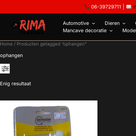
Ga
06-39729711 |
i
naar
de
Automotive
Dieren
inhoud
Mancave decoratie
Model
Home
/ Producten getagged “ophangen”
ophangen
Enig resultaat
€2
2
2