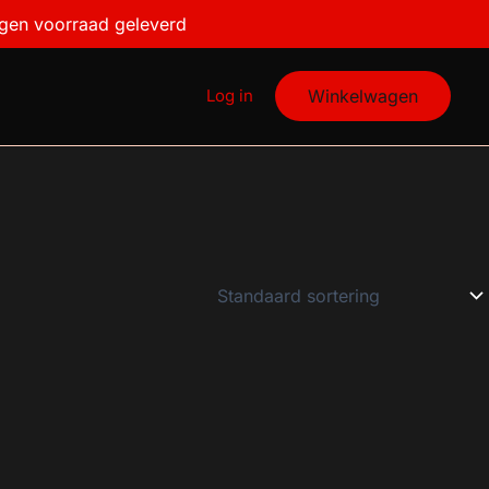
igen voorraad geleverd
Log in
Winkelwagen
€3
3
3