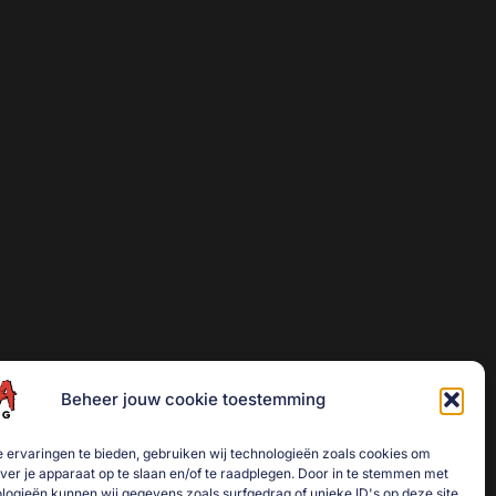
Beheer jouw cookie toestemming
 ervaringen te bieden, gebruiken wij technologieën zoals cookies om
over je apparaat op te slaan en/of te raadplegen. Door in te stemmen met
logieën kunnen wij gegevens zoals surfgedrag of unieke ID's op deze site