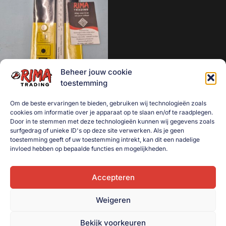
Geen categorie
Mancave decoratie
Modelauto's
Aanhanger onderdelen
Beheer jouw cookie
Afzetmateriaal
Schuifmaat digitaal 150mm |
toestemming
Automotive
LED
Om de beste ervaringen te bieden, gebruiken wij technologieën zoals
Bakken
€
9,50
cookies om informatie over je apparaat op te slaan en/of te raadplegen.
Bakken gebruikt
Door in te stemmen met deze technologieën kunnen wij gegevens zoals
Toevoegen aan
surfgedrag of unieke ID's op deze site verwerken. Als je geen
winkelwagen
Dekselbakken
toestemming geeft of uw toestemming intrekt, kan dit een nadelige
invloed hebben op bepaalde functies en mogelijkheden.
Dieren
Elektra
Accepteren
Gereedschap
Weigeren
Goederenvervoer
Huishouden
Bekijk voorkeuren