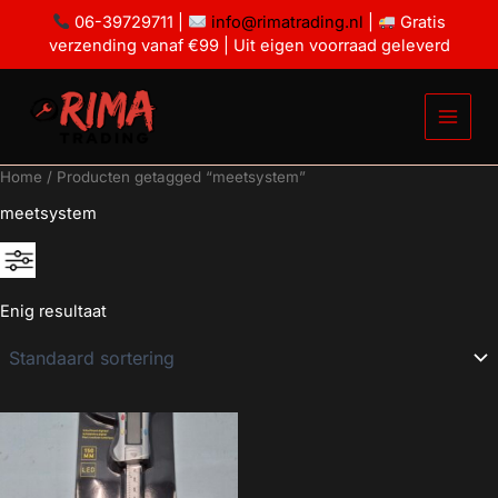
Ga
06-39729711 |
info@rimatrading.nl
|
Gratis
naar
verzending vanaf €99 | Uit eigen voorraad geleverd
de
inhoud
Home
/ Producten getagged “meetsystem”
meetsystem
Enig resultaat
€9
€10
9
9
10
10
10