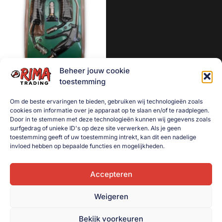
Aanhanger onderdelen
Afzetmateriaal
Automotive
Bakken
Beheer jouw cookie
Bakken gebruikt
Luchtpistool met 5 Meter
toestemming
spiraalslang
Dekselbakken
Om de beste ervaringen te bieden, gebruiken wij technologieën zoals
€
15,00
Dieren
cookies om informatie over je apparaat op te slaan en/of te raadplegen.
Door in te stemmen met deze technologieën kunnen wij gegevens zoals
Toevoegen aan
Elektra
surfgedrag of unieke ID's op deze site verwerken. Als je geen
winkelwagen
toestemming geeft of uw toestemming intrekt, kan dit een nadelige
Gereedschap
invloed hebben op bepaalde functies en mogelijkheden.
Goederenvervoer
Huishouden
Accepteren
Indoor Plants
Weigeren
Interntransport
Bekijk voorkeuren
Kratten