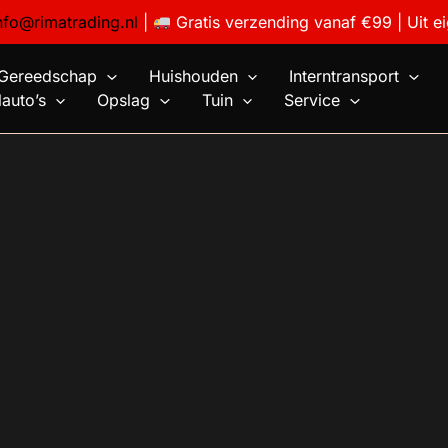
nfo@rimatrading.nl
|
Gratis verzending vanaf €99 | Uit e
Gereedschap
Huishouden
Interntransport
auto’s
Opslag
Tuin
Service