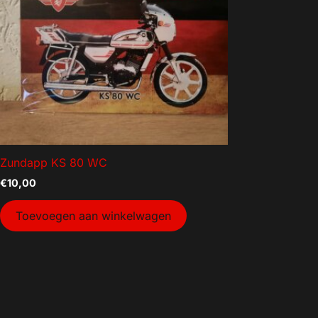
Aanhanger onderdelen
Afzetmateriaal
Automotive
Bakken
Bakken gebruikt
Dekselbakken
Dieren
Zundapp KS 80 WC
Elektra
€
10,00
Gereedschap
Toevoegen aan winkelwagen
Goederenvervoer
Huishouden
Indoor Plants
Interntransport
Kratten