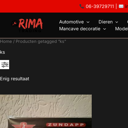
Ga
06-39729711 |
i
naar
de
Automotive
Dieren
inhoud
Mancave decoratie
Model
Home
/ Producten getagged “ks”
ks
Enig resultaat
Geen categorie
Mancave decoratie
Modelauto's