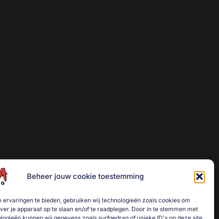
Beheer jouw cookie toestemming
 ervaringen te bieden, gebruiken wij technologieën zoals cookies om
over je apparaat op te slaan en/of te raadplegen. Door in te stemmen met
logieën kunnen wij gegevens zoals surfgedrag of unieke ID's op deze site