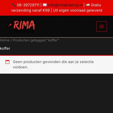
Ga
06-39729711 |
info@rimatrading.nl
|
Gratis
naar
verzending vanaf €99 | Uit eigen voorraad geleverd
de
inhoud
Home
/ Producten getagged “koffer”
koffer
Geen producten gevonden die aan je selectie
voldoen.