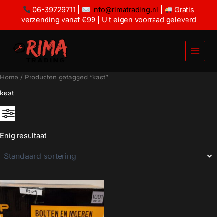
Ga
06-39729711 |
info@rimatrading.nl
|
Gratis
naar
verzending vanaf €99 | Uit eigen voorraad geleverd
de
inhoud
Home
/ Producten getagged “kast”
kast
Enig resultaat
€19
€20
19
19
20
20
20