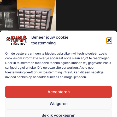
Geen categorie
Mancave decoratie
Modelauto's
Aanhanger onderdelen
Beheer jouw cookie
Afzetmateriaal
Bouten en moeren kast 1001-
toestemming
Automotive
delig
Om de beste ervaringen te bieden, gebruiken wij technologieën zoals
Bakken
€
19,50
cookies om informatie over je apparaat op te slaan en/of te raadplegen.
Bakken gebruikt
Door in te stemmen met deze technologieën kunnen wij gegevens zoals
Toevoegen aan
surfgedrag of unieke ID's op deze site verwerken. Als je geen
winkelwagen
Dekselbakken
toestemming geeft of uw toestemming intrekt, kan dit een nadelige
invloed hebben op bepaalde functies en mogelijkheden.
Dieren
Elektra
Accepteren
Gereedschap
Weigeren
Goederenvervoer
Huishouden
Bekijk voorkeuren