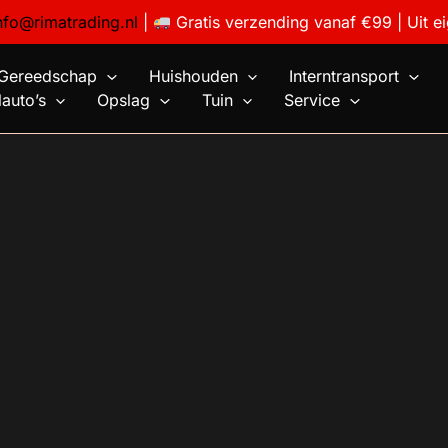
nfo@rimatrading.nl
|
Gratis verzending vanaf €99 | Uit e
Gereedschap
Huishouden
Interntransport
auto’s
Opslag
Tuin
Service