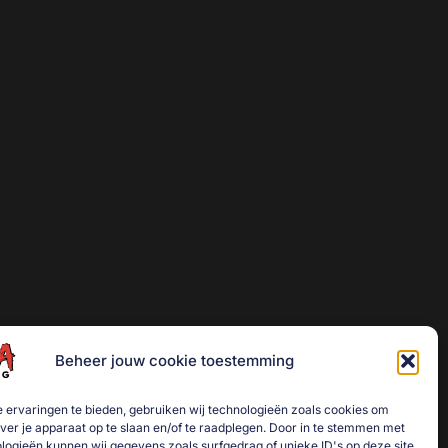
Beheer jouw cookie toestemming
 ervaringen te bieden, gebruiken wij technologieën zoals cookies om
over je apparaat op te slaan en/of te raadplegen. Door in te stemmen met
logieën kunnen wij gegevens zoals surfgedrag of unieke ID's op deze site