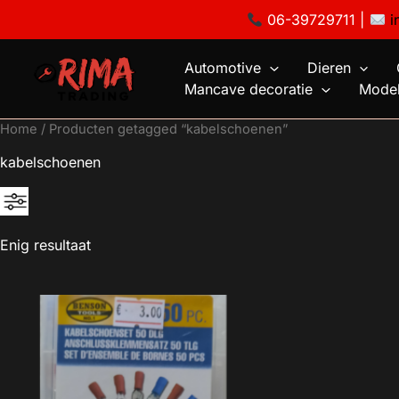
Ga
06-39729711 |
i
naar
de
Automotive
Dieren
inhoud
Mancave decoratie
Model
Home
/ Producten getagged “kabelschoenen”
kabelschoenen
Enig resultaat
Geen categorie
Mancave decoratie
Modelauto's