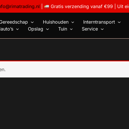
nfo@rimatrading.nl
|
Gratis verzending vanaf €99 | Uit e
Gereedschap
Huishouden
Interntransport
auto’s
Opslag
Tuin
Service
en.