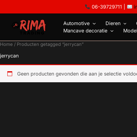
Ga
06-39729711 |
i
naar
de
Automotive
Dieren
inhoud
Mancave decoratie
Model
Home
/ Producten getagged “jerrycan”
jerrycan
Geen producten gevonden die aan je selectie voldo