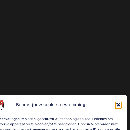
Beheer jouw cookie toestemming
 ervaringen te bieden, gebruiken wij technologieën zoals cookies om
over je apparaat op te slaan en/of te raadplegen. Door in te stemmen met
logieën kunnen wij gegevens zoals surfgedrag of unieke ID's op deze site