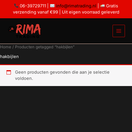
Ga
06-39729711 |
info@rimatrading.nl
|
Gratis
naar
verzending vanaf €99 | Uit eigen voorraad geleverd
de
inhoud
Home
/ Producten getagged “hakbijlen”
hakbijlen
Geen producten gevonden die aan je selectie
voldoen.