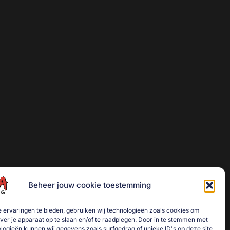
Beheer jouw cookie toestemming
 ervaringen te bieden, gebruiken wij technologieën zoals cookies om
over je apparaat op te slaan en/of te raadplegen. Door in te stemmen met
logieën kunnen wij gegevens zoals surfgedrag of unieke ID's op deze site