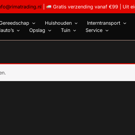
nfo@rimatrading.nl
|
Gratis verzending vanaf €99 | Uit e
Gereedschap
Huishouden
Interntransport
auto’s
Opslag
Tuin
Service
en.