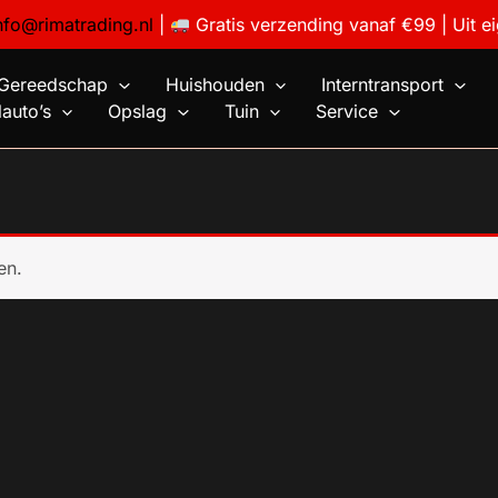
nfo@rimatrading.nl
|
Gratis verzending vanaf €99 | Uit e
Gereedschap
Huishouden
Interntransport
auto’s
Opslag
Tuin
Service
en.