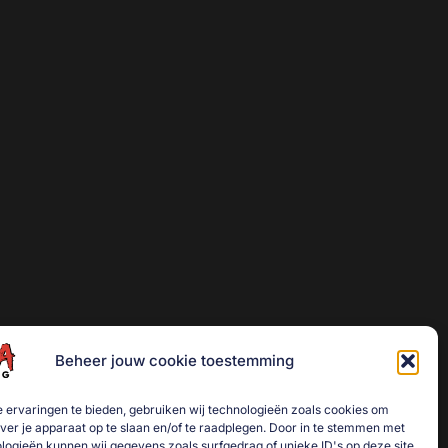
Beheer jouw cookie toestemming
 ervaringen te bieden, gebruiken wij technologieën zoals cookies om
over je apparaat op te slaan en/of te raadplegen. Door in te stemmen met
logieën kunnen wij gegevens zoals surfgedrag of unieke ID's op deze site